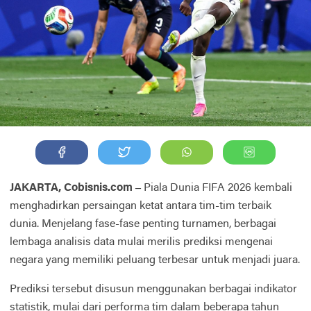
JAKARTA, Cobisnis.com –
Piala Dunia FIFA 2026 kembali
menghadirkan persaingan ketat antara tim-tim terbaik
dunia. Menjelang fase-fase penting turnamen, berbagai
lembaga analisis data mulai merilis prediksi mengenai
negara yang memiliki peluang terbesar untuk menjadi juara.
Prediksi tersebut disusun menggunakan berbagai indikator
statistik, mulai dari performa tim dalam beberapa tahun