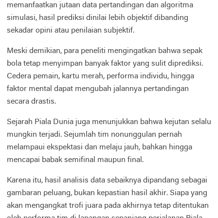
memanfaatkan jutaan data pertandingan dan algoritma
simulasi, hasil prediksi dinilai lebih objektif dibanding
sekadar opini atau penilaian subjektif.
Meski demikian, para peneliti mengingatkan bahwa sepak
bola tetap menyimpan banyak faktor yang sulit diprediksi.
Cedera pemain, kartu merah, performa individu, hingga
faktor mental dapat mengubah jalannya pertandingan
secara drastis.
Sejarah Piala Dunia juga menunjukkan bahwa kejutan selalu
mungkin terjadi. Sejumlah tim nonunggulan pernah
melampaui ekspektasi dan melaju jauh, bahkan hingga
mencapai babak semifinal maupun final.
Karena itu, hasil analisis data sebaiknya dipandang sebagai
gambaran peluang, bukan kepastian hasil akhir. Siapa yang
akan mengangkat trofi juara pada akhirnya tetap ditentukan