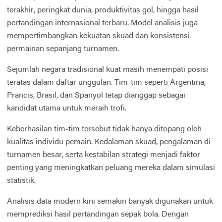
terakhir, peringkat dunia, produktivitas gol, hingga hasil
pertandingan internasional terbaru. Model analisis juga
mempertimbangkan kekuatan skuad dan konsistensi
permainan sepanjang turnamen.
Sejumlah negara tradisional kuat masih menempati posisi
teratas dalam daftar unggulan. Tim-tim seperti Argentina,
Prancis, Brasil, dan Spanyol tetap dianggap sebagai
kandidat utama untuk meraih trofi.
Keberhasilan tim-tim tersebut tidak hanya ditopang oleh
kualitas individu pemain. Kedalaman skuad, pengalaman di
turnamen besar, serta kestabilan strategi menjadi faktor
penting yang meningkatkan peluang mereka dalam simulasi
statistik.
Analisis data modern kini semakin banyak digunakan untuk
memprediksi hasil pertandingan sepak bola. Dengan