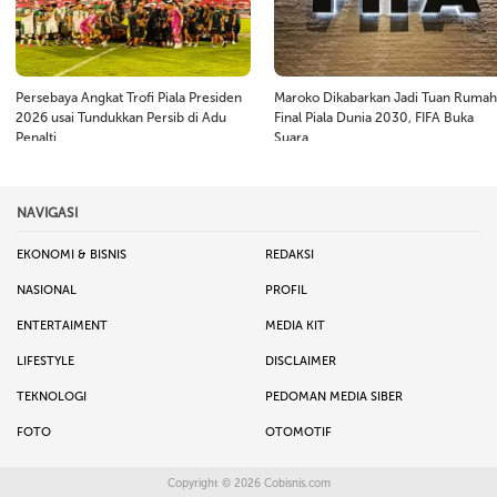
Persebaya Angkat Trofi Piala Presiden
Maroko Dikabarkan Jadi Tuan Rumah
2026 usai Tundukkan Persib di Adu
Final Piala Dunia 2030, FIFA Buka
Penalti
Suara
NAVIGASI
EKONOMI & BISNIS
REDAKSI
NASIONAL
PROFIL
ENTERTAIMENT
MEDIA KIT
LIFESTYLE
DISCLAIMER
TEKNOLOGI
PEDOMAN MEDIA SIBER
FOTO
OTOMOTIF
Copyright © 2026
Cobisnis.com