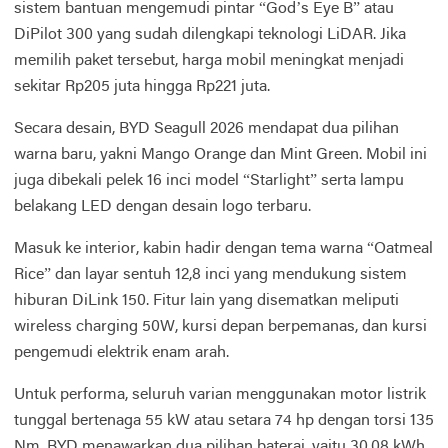
sistem bantuan mengemudi pintar “God’s Eye B” atau
DiPilot 300 yang sudah dilengkapi teknologi LiDAR. Jika
memilih paket tersebut, harga mobil meningkat menjadi
sekitar Rp205 juta hingga Rp221 juta.
Secara desain, BYD Seagull 2026 mendapat dua pilihan
warna baru, yakni Mango Orange dan Mint Green. Mobil ini
juga dibekali pelek 16 inci model “Starlight” serta lampu
belakang LED dengan desain logo terbaru.
Masuk ke interior, kabin hadir dengan tema warna “Oatmeal
Rice” dan layar sentuh 12,8 inci yang mendukung sistem
hiburan DiLink 150. Fitur lain yang disematkan meliputi
wireless charging 50W, kursi depan berpemanas, dan kursi
pengemudi elektrik enam arah.
Untuk performa, seluruh varian menggunakan motor listrik
tunggal bertenaga 55 kW atau setara 74 hp dengan torsi 135
Nm. BYD menawarkan dua pilihan baterai, yaitu 30,08 kWh