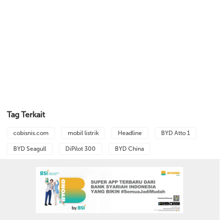
Tag Terkait
cobisnis.com
mobil listrik
Headline
BYD Atto 1
BYD Seagull
DiPilot 300
BYD China