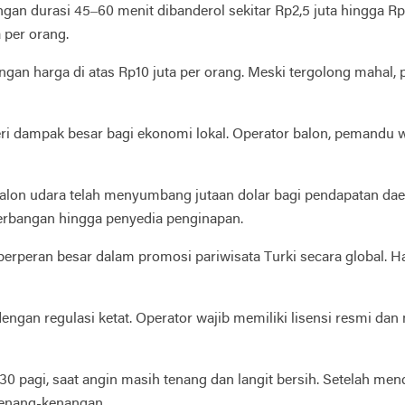
ngan durasi 45–60 menit dibanderol sekitar Rp2,5 juta hingga Rp
 per orang.
engan harga di atas Rp10 juta per orang. Meski tergolong mahal
eri dampak besar bagi ekonomi lokal. Operator balon, pemandu 
balon udara telah menyumbang jutaan dolar bagi pendapatan daer
enerbangan hingga penyedia penginapan.
erperan besar dalam promosi pariwisata Turki secara global. 
engan regulasi ketat. Operator wajib memiliki lisensi resmi da
05.30 pagi, saat angin masih tenang dan langit bersih. Setelah
 kenang-kenangan.