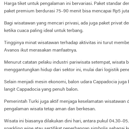
Harga tiket untuk pengalaman ini bervariasi. Paket standar de
paket premium berdurasi 75–90 menit bisa mencapai Rp5 juta
Bagi wisatawan yang mencari privasi, ada juga paket privat d
ketika cuaca paling ideal untuk terbang.
Tingginya minat wisatawan terhadap aktivitas ini turut memb
Avanos ikut merasakan manfaatnya.
Menurut catatan pelaku industri pariwisata setempat, wisata 
menggantungkan hidup dari sektor ini, mulai dari logistik p
Selain menjadi mesin ekonomi, balon udara Cappadocia juga b
langit Cappadocia yang penuh balon.
Pemerintah Turki juga aktif menjaga keselamatan wisatawan d
pengalaman wisata tetap aman dan berkesan.
Wisata ini biasanya dilakukan dini hari, antara pukul 04.30–
sparkling wine atau sertifikat penerbangan simbolis sebagai