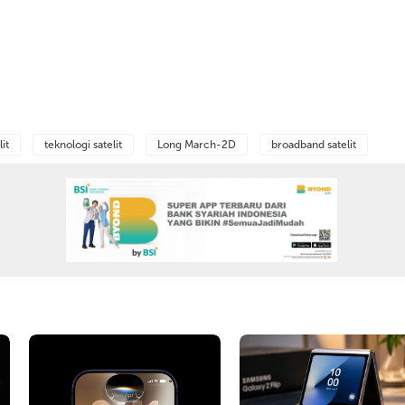
lit
teknologi satelit
Long March-2D
broadband satelit