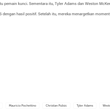
h satu pemain kunci. Sementara itu, Tyler Adams dan Weston Mc
26 dengan hasil positif. Setelah itu, mereka menargetkan mome
Mauricio Pochettino
Christian Pulisic
Tyler Adams
West