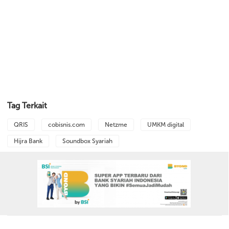
Tag Terkait
QRIS
cobisnis.com
Netzme
UMKM digital
Hijra Bank
Soundbox Syariah