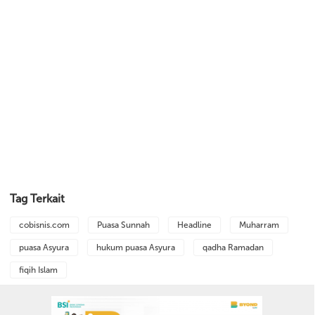
Tag Terkait
cobisnis.com
Puasa Sunnah
Headline
Muharram
puasa Asyura
hukum puasa Asyura
qadha Ramadan
fiqih Islam