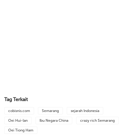
Tag Terkait
cobisnis.com
Semarang
sejarah Indonesia
Oei Hui-lan
Ibu Negara China
crazy rich Semarang
Oei Tiong Ham