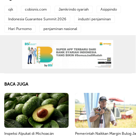
ojk
cobisnis.com
Jamkrindo syariah
Asippindo
Indonesia Guarantee Summit 2026
industri penjaminan
Hari Purnomo
penjaminan nasional
BACA JUGA
Inspeksi Alpukat di Michoacán
Pemerintah Naikkan Margin Bulog Ja