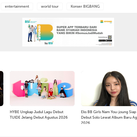
entertainment
world tour
Konser BIGBANG
HYBE Ungkap Judul Lagu Debut
Eks BB Girls Nam You-joung Siap
TUIDE Jelang Debut Agustus 2026
Debut Solo Lewat Album Baru Ag
2026