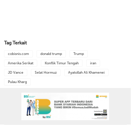
Tag Terkait
cobisnis.com
donald trump
Trump
Amerika Serikat
Konflik Timur Tengah
iran
JD Vance
Selat Hormuz
Ayatollah Ali Khamenei
Pulau Kharg