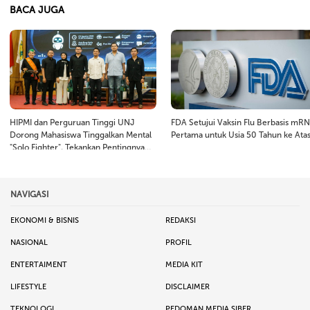
BACA JUGA
HIPMI dan Perguruan Tinggi UNJ
FDA Setujui Vaksin Flu Berbasis mR
Dorong Mahasiswa Tinggalkan Mental
Pertama untuk Usia 50 Tahun ke Ata
"Solo Fighter", Tekankan Pentingnya
Kepemimpinan dan Kolaborasi
NAVIGASI
EKONOMI & BISNIS
REDAKSI
NASIONAL
PROFIL
ENTERTAIMENT
MEDIA KIT
LIFESTYLE
DISCLAIMER
TEKNOLOGI
PEDOMAN MEDIA SIBER