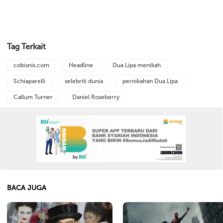
Tag Terkait
cobisnis.com
Headline
Dua Lipa menikah
Schiaparelli
selebriti dunia
pernikahan Dua Lipa
Callum Turner
Daniel Roseberry
BACA JUGA