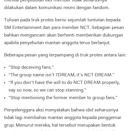
menilai penyebutan eks member tidak seharusnya
dilakukan dalam komunikasi resmi dengan fandom.
Tulisan pada truk protes berisi sejumlah tuntutan kepada
SM Entertainment dan para member NCT. Sebagian pesan
bahkan mengancam akan berhenti memberikan dukungan
apabila penyebutan mantan anggota terus berlanjut.
Beberapa pesan yang terpampang di truk protes antara lain:
“Stop deceiving fans.”
“The group name isn’t 7DREAM, it’s NCT DREAM.”
“If you don’t have the will to do NCT DREAM properly,
say so now, so we can stop stanning.”
“Stop mentioning the former member to group fans.”
Penyelenggara aksi menyatakan bahwa idol seharusnya
tidak lagi membahas mantan anggota kepada penggemar
grup. Menurut mereka, hal tersebut merupakan bentuk