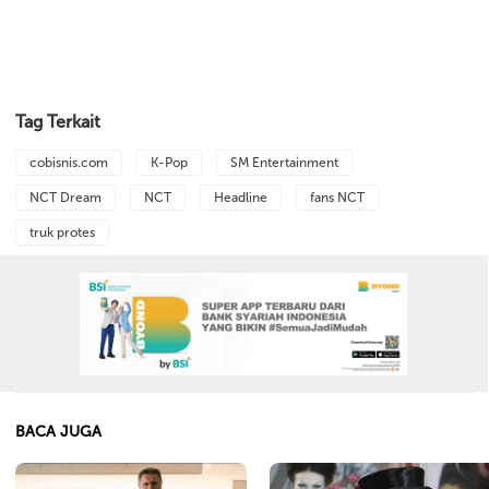
Tag Terkait
cobisnis.com
K-Pop
SM Entertainment
NCT Dream
NCT
Headline
fans NCT
truk protes
BACA JUGA