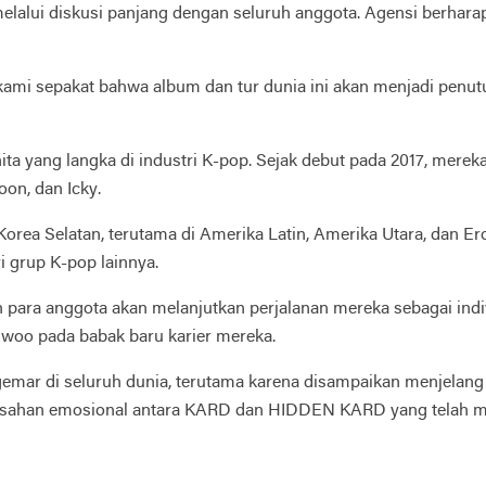
lalui diskusi panjang dengan seluruh anggota. Agensi berharap
, kami sepakat bahwa album dan tur dunia ini akan menjadi penu
ta yang langka di industri K-pop. Sejak debut pada 2017, mere
oon, dan Icky.
r Korea Selatan, terutama di Amerika Latin, Amerika Utara, dan
i grup K-pop lainnya.
 para anggota akan melanjutkan perjalanan mereka sebagai ind
iwoo pada babak baru karier mereka.
di seluruh dunia, terutama karena disampaikan menjelang p
rpisahan emosional antara KARD dan HIDDEN KARD yang telah m