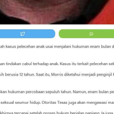
ah kasus pelecehan anak usai menjalani hukuman enam bulan di p
 tindakan cabul terhadap anak. Kasus itu terkait pelecehan sek
berusia 12 tahun. Saat itu, Morris diketahui menjadi penginjil 
kan hukuman percobaan sepuluh tahun. Namun, enam bulan perta
atan seksual seumur hidup. Otoritas Texas juga akan mengawasi m
hirnya tercapai setelah proses hukum berjalan panjang. Ia juga