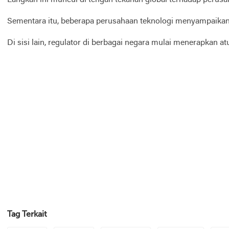
Langkah ini muncul di tengah tekanan global terhadap perusah
Sementara itu, beberapa perusahaan teknologi menyampaikan k
Di sisi lain, regulator di berbagai negara mulai menerapkan a
Tag Terkait