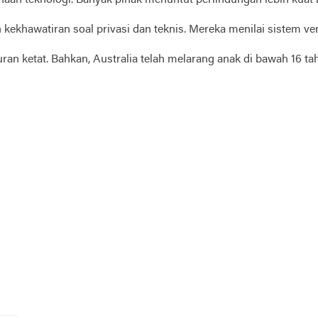
aan teknologi. Banyak pihak menuntut perlindungan lebih kuat ba
ekhawatiran soal privasi dan teknis. Mereka menilai sistem ver
turan ketat. Bahkan, Australia telah melarang anak di bawah 16 