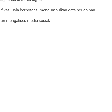
gi anak di dunia digital.
ifikasi usia berpotensi mengumpulkan data berlebihan.
tahun mengakses media sosial.