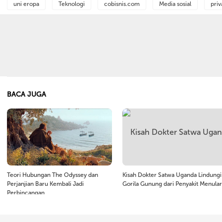
uni eropa
Teknologi
cobisnis.com
Media sosial
priv
BACA JUGA
Teori Hubungan The Odyssey dan
Kisah Dokter Satwa Uganda Lindungi
Perjanjian Baru Kembali Jadi
Gorila Gunung dari Penyakit Menular
Perbincangan