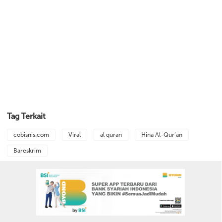
Tag Terkait
cobisnis.com
Viral
al quran
Hina Al-Qur’an
Bareskrim