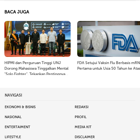
BACA JUGA
HIPMI dan Perguruan Tinggi UNJ
FDA Setujui Vaksin Flu Berbasis mR
Dorong Mahasiswa Tinggalkan Mental
Pertama untuk Usia 50 Tahun ke Ata
"Solo Fighter", Tekankan Pentingnya
Kepemimpinan dan Kolaborasi
NAVIGASI
EKONOMI & BISNIS
REDAKSI
NASIONAL
PROFIL
ENTERTAIMENT
MEDIA KIT
LIFESTYLE
DISCLAIMER