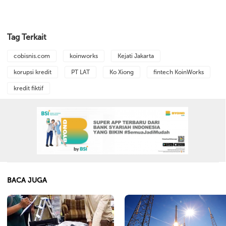
Tag Terkait
cobisnis.com
koinworks
Kejati Jakarta
korupsi kredit
PT LAT
Ko Xiong
fintech KoinWorks
kredit fiktif
BACA JUGA