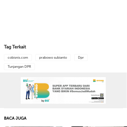
Tag Terkait
cobisnis.com
prabowo subianto
Dpr
Tunjangan DPR
BACA JUGA