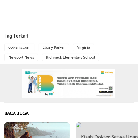
Tag Terkait
cobisnis.com
Ebony Parker
Virginia
Newport News
Richneck Elementary School
BACA JUGA