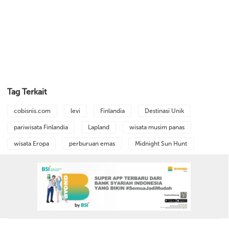
Tag Terkait
cobisnis.com
levi
Finlandia
Destinasi Unik
pariwisata Finlandia
Lapland
wisata musim panas
wisata Eropa
perburuan emas
Midnight Sun Hunt