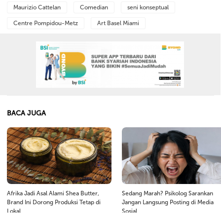
Maurizio Cattelan
Comedian
seni konseptual
Centre Pompidou-Metz
Art Basel Miami
BACA JUGA
Afrika Jadi Asal Alami Shea Butter,
Sedang Marah? Psikolog Sarankan
Brand Ini Dorong Produksi Tetap di
Jangan Langsung Posting di Media
Lokal
Sosial