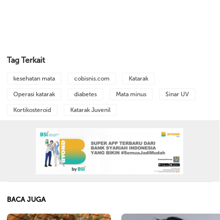
Tag Terkait
kesehatan mata
cobisnis.com
Katarak
Operasi katarak
diabetes
Mata minus
Sinar UV
Kortikosteroid
Katarak Juvenil
BACA JUGA