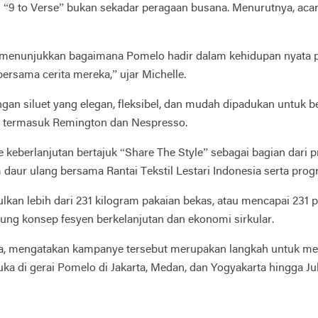
 “9 to Verse” bukan sekadar peragaan busana. Menurutnya, aca
mi menunjukkan bagaimana Pomelo hadir dalam kehidupan nyata 
bersama cerita mereka,” ujar Michelle.
n siluet yang elegan, fleksibel, dan mudah dipadukan untuk b
, termasuk Remington dan Nespresso.
berlanjutan bertajuk “Share The Style” sebagai bagian dari 
m daur ulang bersama Rantai Tekstil Lestari Indonesia serta pr
an lebih dari 231 kilogram pakaian bekas, atau mencapai 231 pe
ng konsep fesyen berkelanjutan dan ekonomi sirkular.
a, mengatakan kampanye tersebut merupakan langkah untuk menga
ka di gerai Pomelo di Jakarta, Medan, dan Yogyakarta hingga Jul