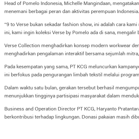
Head of Pomelo Indonesia, Michelle Mangindaan, mengatakan
menemani berbagai peran dan aktivitas perempuan Indonesia.
“9 to Verse bukan sekadar fashion show, ini adalah cara ka
ini, kami ingin koleksi Verse by Pomelo ada di sana, mengalir 
Verse Collection menghadirkan konsep modern workwear denga
menghadirkan pengalaman interaktif bersama sejumlah mitra
Pada kesempatan yang sama, PT KCG meluncurkan kampanye ke
ini berfokus pada pengurangan limbah tekstil melalui progra
Dalam waktu satu bulan, gerakan tersebut berhasil mengumpulk
menunjukkan tingginya partisipasi masyarakat dalam menduku
Business and Operation Director PT KCG, Haryanto Pratantar
berkontribusi terhadap lingkungan. Donasi pakaian masih dibu