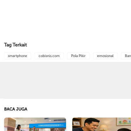
Tag Terkait
smartphone
cobisnis.com
Pola Pikir
emosional
Ban
BACA JUGA